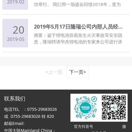
2019-02
功举行。 我们用一场盛会回馈2018年，更为
新一年度奏响序曲！ 2018已经远去，这一年
里值得回忆的精彩篇章太多太多。 2019悄然
而至，还有更多梦想等待我们去实现。 一起来
20
2019年5月17日隆瑞公司内部人员经华杰专家进行锂电池培训
回顾一下本次年会的精彩瞬间吧！
摘要：鉴于锂电池容易发生火灾事故等安全隐
2019-05
患，隆瑞聘请华杰锂电池的专家来公司进行讲
课。
<上一页
下一页>
联系我们
电话TEL ：0755-29683026
或 0755-29683026 转 820
邮箱Email:
官方抖音号 微
中国大陆Mainland China：