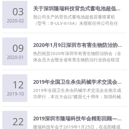
03
关于深圳隆瑞科技背负式蓄电池超低容量喷雾机（B-ULV-616A）的声明
我公司生产的背负式蓄电池超低容量喷雾机
2020-02
（型号：B-ULV-616A）未授权任何公司在任
何网络上进行报价和销售，任何网络上出现的
报价等商务行为均与我公司无关。
09
2020年1月9日深圳市有害生物防治协会全体会员大会
热烈祝贺2020年深圳市有害生物防治协会（全
2020-01
体会员大会暨全省有害生物防治行业协会联谊
会）隆重召开
12
2019年全国卫生杀虫药械学术交流会圆满举行
2019年全国卫生杀虫药械学术交流会在南京成
2019-10
功举行，本次大会以“建国七十周年；加强药械
开发；控制有害生物；保障人民健康”为主题，
邀请了众多境内外行业知名专家、学者和企业
家作专题学术报告，同时有众多境内外的新成
22
2019深圳市隆瑞科技年会精彩回顾——扬帆起航！
果和新产品的展示。
隆瑞科技年会于2019年1月25日，在岳阳楼成