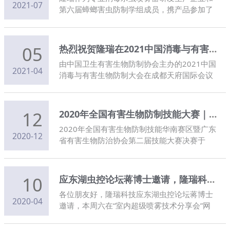
2021-07
第六届蟑螂害虫防制学组成员，携产品参加了
本次交流会并作分享报告
05
热烈祝贺隆瑞在2021中国消毒与有害生物防制大会荣获卫生杀虫药械销量五强！
由中国卫生有害生物防制协会主办的2021中国
2021-04
消毒与有害生物防制大会在成都天府国际会议
中心顺利举行。
12
2020年全国有害生物防制技能大赛｜隆瑞为大赛指定器械及协办方到场
2020年全国有害生物防制技能华南赛区暨广东
2020-12
省有害生物防治协会第二届技能大赛决赛于
2020年12月12日举办。 深圳市隆瑞科技有限
公司作为协办单位到场，隆瑞超低量烟雾器、
热力烟雾机为本次决赛指定器械。
10
应东湖虫控论坛蒋博士邀请，隆瑞科技于本周六分享网课——超低量喷雾机特点与使用
各位朋友好，隆瑞科技应东湖虫控论坛蒋博士
2020-04
邀请，本周六在“室内超级喷雾技术分享会”网
课上做“超低喷雾机特点与使用”的网课，欢迎
出席交流。